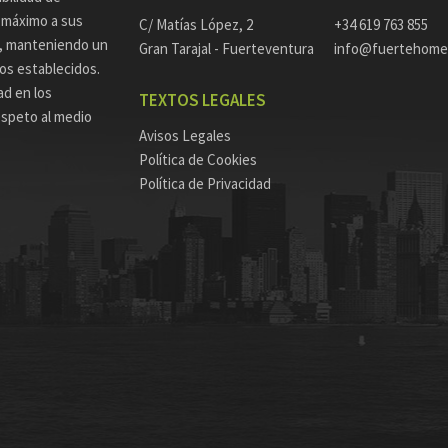
l máximo a sus
C/ Matías López, 2
+34 619 763 855
a, manteniendo un
Gran Tarajal - Fuerteventura
info@fuertehome
zos establecidos.
ad en los
TEXTOS LEGALES
espeto al medio
Avisos Legales
Política de Cookies
Política de Privacidad