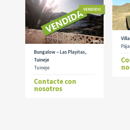
VENDIDO
Vill
Pája
Bungalow – Las Playitas,
Co
Tuineje
no
Tuineje
Contacte con
nosotros