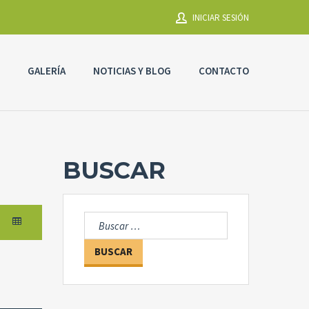
INICIAR SESIÓN
GALERÍA
NOTICIAS Y BLOG
CONTACTO
Usuario
Contraseña
BUSCAR
Olvidó la
ACEPTAR
contraseña?
Buscar:
Recordarme