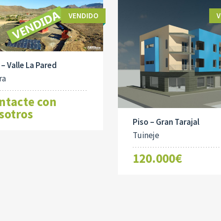
VENDIDO
V
a – Valle La Pared
ra
ntacte con
sotros
Piso – Gran Tarajal
Tuineje
120.000€