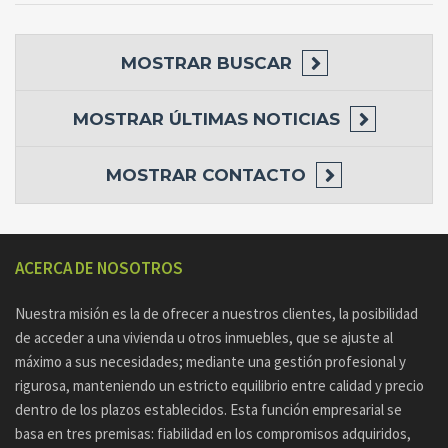
MOSTRAR
BUSCAR
MOSTRAR
ÚLTIMAS NOTICIAS
MOSTRAR
CONTACTO
ACERCA DE NOSOTROS
Nuestra misión es la de ofrecer a nuestros clientes, la posibilidad
de acceder a una vivienda u otros inmuebles, que se ajuste al
máximo a sus necesidades; mediante una gestión profesional y
rigurosa, manteniendo un estricto equilibrio entre calidad y precio
dentro de los plazos establecidos. Esta función empresarial se
basa en tres premisas: fiabilidad en los compromisos adquiridos,