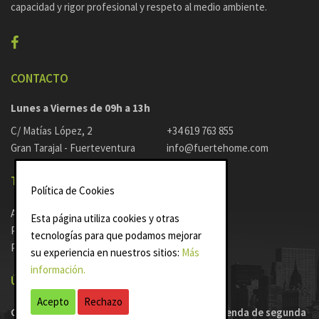
capacidad y rigor profesional y respeto al medio ambiente.
CONTACTO
Lunes a Viernes de 09h a 13h
C/ Matías López, 2
+34 619 763 855
Gran Tarajal - Fuerteventura
info@fuertehome.com
TEXTOS LEGALES
Política de Cookies
Avisos Legales
Esta página utiliza cookies y otras
Política de Cookies
tecnologías para que podamos mejorar
Política de Privacidad
su experiencia en nuestros sitios:
Más
información.
ÚLTIMAS NOTICIAS
Acepto
Rechazo
Canarias, donde más creció el precio de la vivienda de segunda