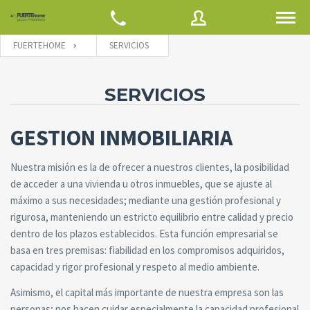
FUERTEHOME
SERVICIOS
Usuario
SERVICIOS
GESTION INMOBILIARIA
Contraseña
Nuestra misión es la de ofrecer a nuestros clientes, la posibilidad
de acceder a una vivienda u otros inmuebles, que se ajuste al
Olvidó la
máximo a sus necesidades; mediante una gestión profesional y
ACEPTAR
contraseña?
rigurosa, manteniendo un estricto equilibrio entre calidad y precio
dentro de los plazos establecidos. Esta función empresarial se
Recordarme
basa en tres premisas: fiabilidad en los compromisos adquiridos,
capacidad y rigor profesional y respeto al medio ambiente.
Asimismo, el capital más importante de nuestra empresa son las
personas; nos hacen cuidar especialmente la capacidad profesional